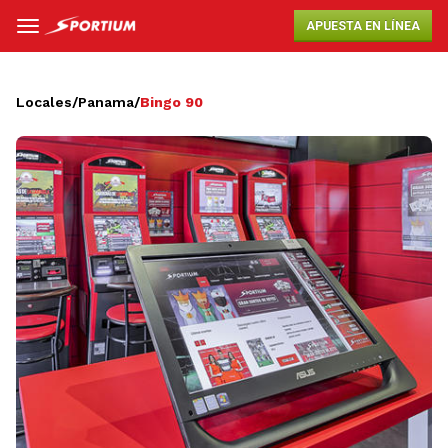
APUESTA EN LÍNEA
Locales
/
Panama
/
Bingo 90