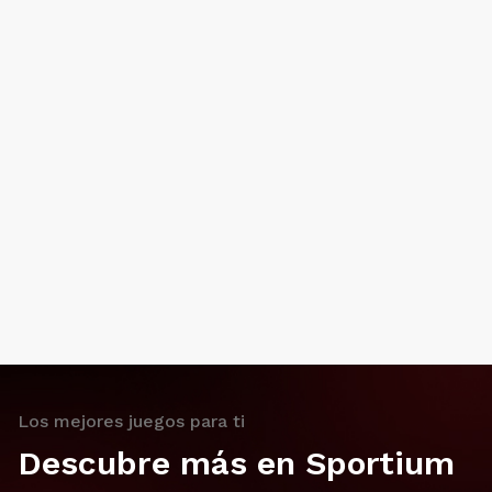
Los mejores juegos para ti
Descubre más en Sportium